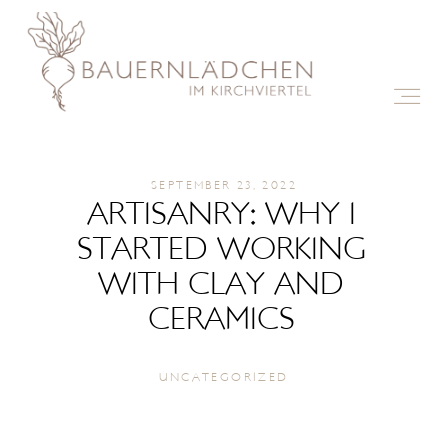
ÜBER UNS
SEPTEMBER 23, 2022
AKTUELLES
ARTISANRY: WHY I
STARTED WORKING
WITH CLAY AND
UNSERE PRODUKTE
CERAMICS
KONTAKT
UNCATEGORIZED