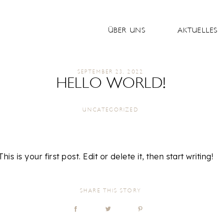
ÜBER UNS
AKTUELLES
ÜBER UNS
SEPTEMBER 23, 2022
HELLO WORLD!
AKTUELLES
UNCATEGORIZED
UNSERE PRODUKTE
 is your first post. Edit or delete it, then start writing!
KONTAKT
SHARE THIS STORY